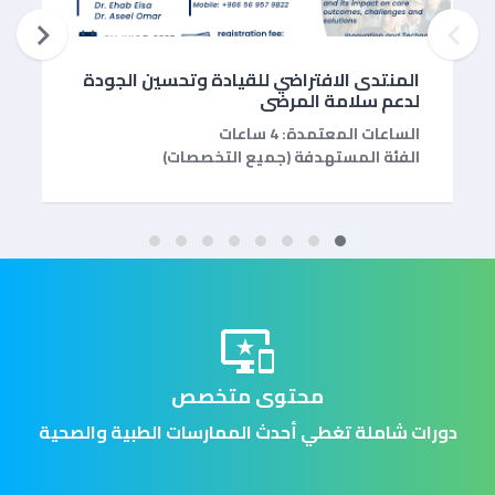


المنتدى الافتراضي للقيادة وتحسين الجودة
لدعم سلامة المرضى
الساعات المعتمدة: 4 ساعات
الفئة المستهدفة (جميع التخصصات)
important_devices
محتوى متخصص
دورات شاملة تغطي أحدث الممارسات الطبية والصحية