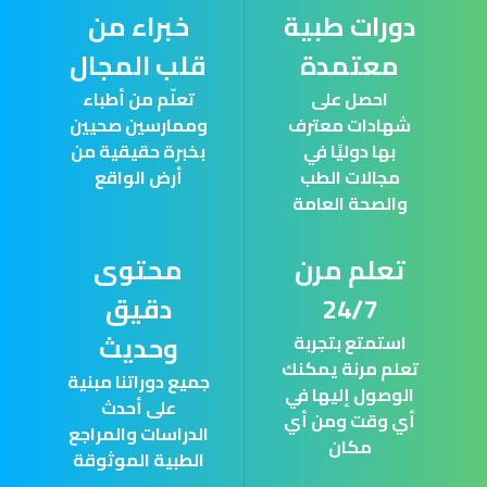
دورات طبية
خبراء من
معتمدة
قلب المجال
احصل على
تعلّم من أطباء
شهادات معترف
وممارسين صحيين
بها دوليًا في
بخبرة حقيقية من
مجالات الطب
أرض الواقع
والصحة العامة
تعلم مرن
محتوى
24/7
دقيق
وحديث
استمتع بتجربة
تعلم مرنة يمكنك
جميع دوراتنا مبنية
الوصول إليها في
على أحدث
أي وقت ومن أي
الدراسات والمراجع
مكان
الطبية الموثوقة